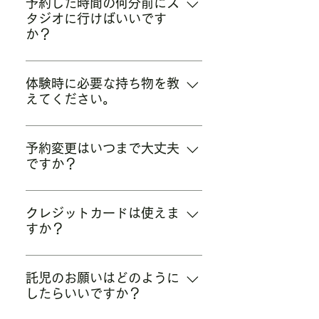
フォーム・お電話にて受け付けて
予約した時間の何分前にス
タジオに行けばいいです
おります。
か？
予約時間5分前を目安にお越しく
ださい。前の時間のお客様に指導
体験時に必要な持ち物を教
えてください。
中の場合もありますので、そうい
った場合はスタジオの中に入って
動きやすい服装のご用意をお願い
お待ちください。
します。靴は必要ありません。ウ
予約変更はいつまで大丈夫
ですか？
ォーターサーバー、更衣室はござ
いますので、どうぞご利用くださ
予定が変更になり次第、速やかに
い。体験料金は5,500円(税込)と
LINE＠、メール、またはお電話に
クレジットカードは使えま
なります。
すか？
てご連絡ください。 予約日前日ま
ではキャンセル料はかかりませ
はい、ご利用いただけます。
ん。
VISA、マスターカード、アメリカ
託児のお願いはどのように
したらいいですか？
ンエクスプレス、JCBの４種類が
ご利用可能です。