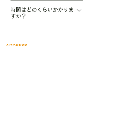
お問合せの際にお尋ねください。
ただ、託児可能な日時が限られて
時間はどのくらいかかりま
すか？
しまいます。あらかじめご了承く
ださい。
体験レッスンに加えて、着替えや
カウンセリング、利用についての
ご案内をさせて頂きますので、約
ADDRESS
90分ご予定ください。
本店スタジオ
勝川駅前スタジオ
〒486-0915
〒486-0945
愛知県春日井市八幡町35-1
春日井市勝川町7丁目37番地
ニューブラウンハイツ1F
ネクシティパレッタ
TEL：0568-27-7566
1FCOMEET
電話受付時間：10:00~19:00
TEL：0568-27-7338
電話受付時間10:00~19:00
OPEN TIMES
勝川駅前スタジオ
本店スタジオ
営業：10:00~20:00
営業：10:00~21:00
最終受付：19:00
最終受付：20:00
定休日：不定休
定休日：不定休