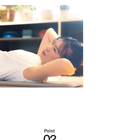
Po
int
0
2