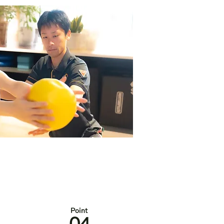
Po
int