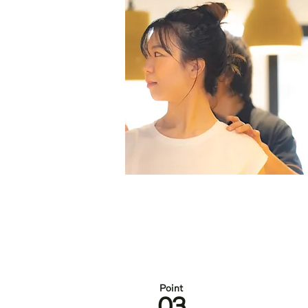
Po
int
03