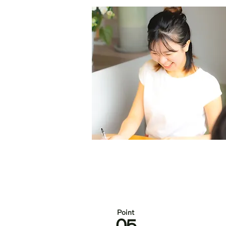
Po
int