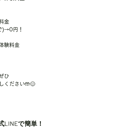
料金
で)→0円！
体験料金
ぜひ
ください🤲😊
LINEで簡単！