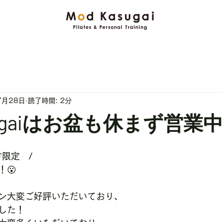
7月28日
読了時間: 2分
asugaiはお盆も休まず営業
限定　/
😮
ン大変ご好評いただいており、
した！