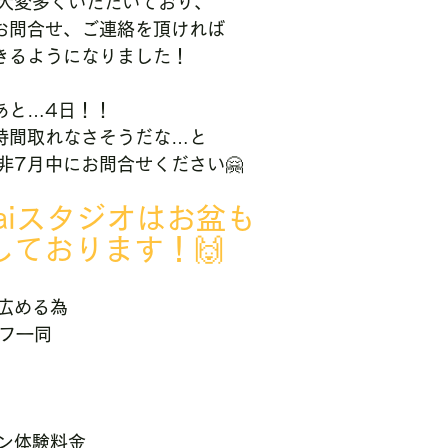
大変多くいただいており、
お問合せ、ご連絡を頂ければ
きるようになりました！
あと…4日！！
時間取れなさそうだな…と
非7月中にお問合せください🤗
ugaiスタジオはお盆も
しております！🙌
広める為
タッフ一同
ン体験料金