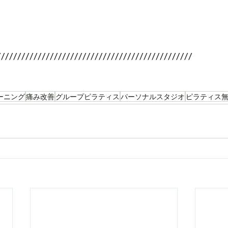
////////////////////////////////////////////////
ーニング
痛み改善
グループピラティス
パーソナルスタジオ
ピラティス