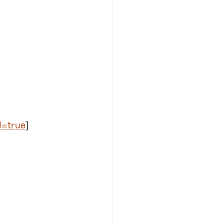
l=true
]