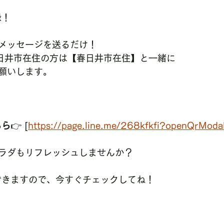
録！
メッセージを送るだけ！
日井市在住の方は【春日井市在住】と一緒に
願いします。
ちら
👉 [
https://page.line.me/268kfkfi?openQrModa
ラダもリフレッシュしませんか？
約できますので、今すぐチェックしてね！