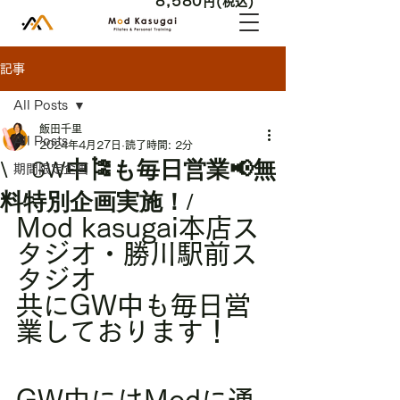
8,580
円(税込)
記事
All Posts
飯田千里
All Posts
2024年4月27日
読了時間: 2分
\ GW中🎏も毎日営業📢無
期間限定企画
料特別企画実施！/
Mod kasugai本店ス
タジオ・勝川駅前ス
タジオ
共にGW中も毎日営
業しております！