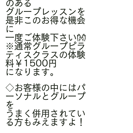
のある
グループレッスンを
是非このお得な機会
に
一度ご体験下さい👐
※通常グループピラ
ティスクラスの体験
料￥1500円
になります。
◇お客様の中にはパ
ーソナルとグループ
を
うまく併用されてい
る方もみえますよ！