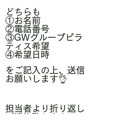
どちらも
①お名前
②電話番号
③GWグループピラ
ティス希望
④希望日時
をご記入の上、送信
お願いします👌
担当者より折り返し
ご連絡致します👐