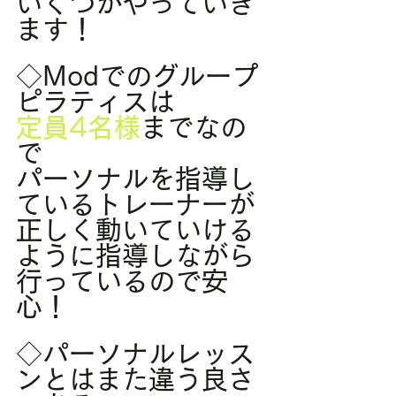
いくつかやっていき
ます！
◇Modでのグループ
ピラティスは
定員4名様
までなの
で
パーソナルを指導し
ているトレーナーが
正しく動いていける
ように指導しながら
行っているので安
心！
◇パーソナルレッス
ンとはまた違う良さ