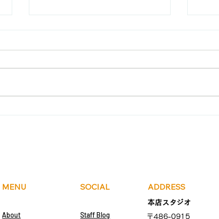
ペアレッスン指導風景２
オン
グ
信の
MENU
SOCIAL
ADDRESS
本店スタジオ
About
Staff Blog
〒486-0915