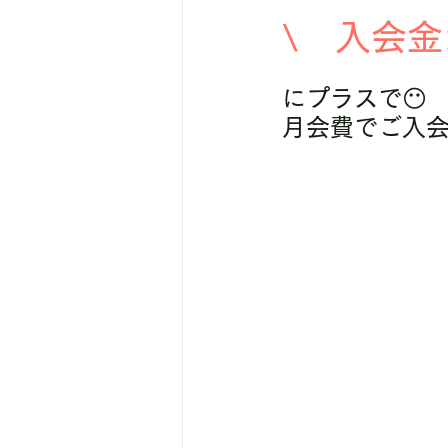
\　入会金
にプラスで😶
月会費でご入会