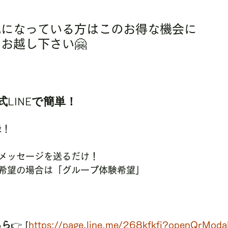
気になっている方はこのお得な機会に
お越し下さい🤗
LINEで簡単！
録！
メッセージを送るだけ！
希望の場合は「グループ体験希望」
ちら
👉 [
https://page.line.me/268kfkfi?openQrModa