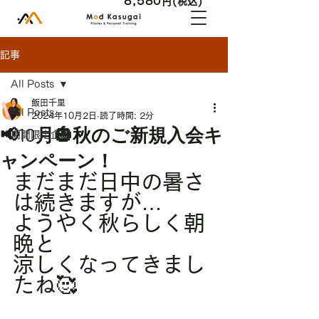
8,580
円(税込)
記事
All Posts
飯田千里
All Posts
2024年10月2日
読了時間: 2分
📢10月🎃秋のご新規入会キ
期間限定企画
ャンペーン！
まだまだ日中の暑さ
は続きますが…
ようやく秋らしく朝
晩と
涼しくなってきまし
たね🥰