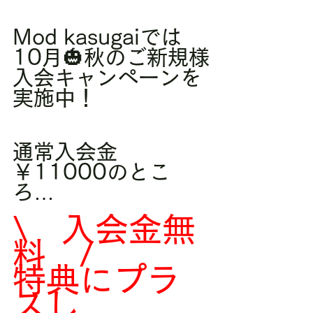
Mod kasugaiでは
10月🎃秋のご新規様
入会キャンペーンを
実施中！
通常入会金
￥11000のとこ
ろ…
\　入会金無
料　/　
特典にプラ
スし