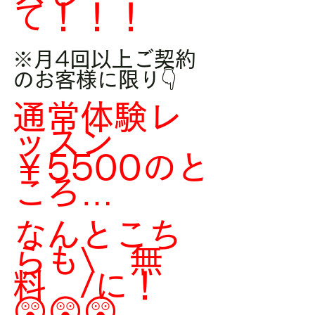
て！！！
※月4回以上ご契約
のお客様に限り👇
通常体験レ
ッスン
￥5500のと
ころ…
なんとこち
らも\　無
料　/に！
😲😲😲