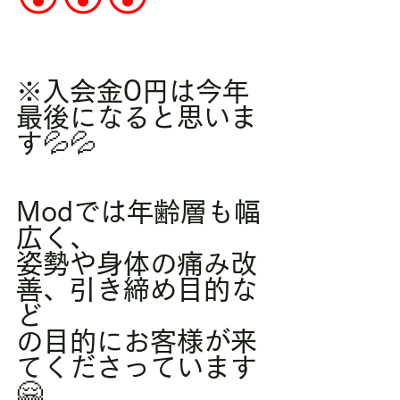
※入会金0円は今年
最後になると思いま
す💦💦
Modでは年齢層も幅
広く、
姿勢や身体の痛み改
善、引き締め目的な
ど
の目的にお客様が来
てくださっています
🤗