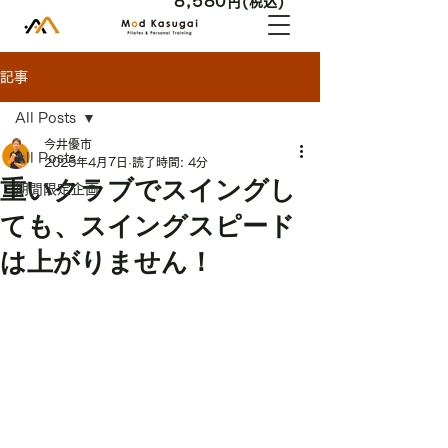
8,580
円(税込)
記事
All Posts
今井優市
All Posts
2025年4月7日
読了時間: 4分
重いクラブでスイングし
期間限定企画
ても、スイングスピード
は上がりません！