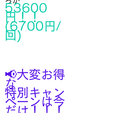
ろが
53600
円！！
(6700円/
回)
📢大変お得
な
特別キャン
ペーンは今
だけ！！！