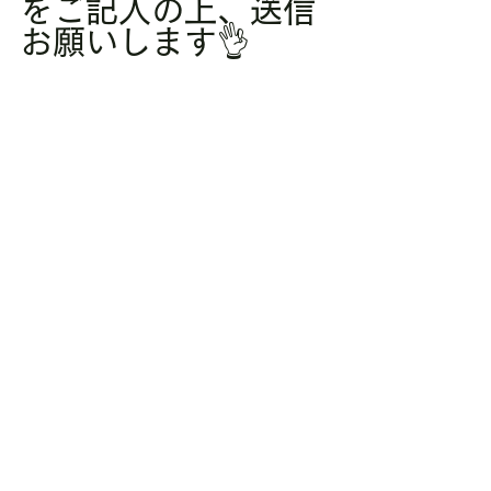
をご記入の上、送信
お願いします👌
担当者より折り返し
ご連絡致します👐
////////////////////////////////////////
////////////////////////////
体験レッスンご予約受付中↓↓↓
https://www.mod-personal.co.jp/