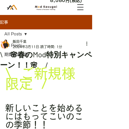
8,580
円(税込)
記事
All Posts
飯田千里
All Posts
2024年3月11日
読了時間: 1分
\ 🌸春のMod特別キャンペ
期間限定企画
ーン！！🌸 /
\  ご新規様
限定  /
新しいことを始める
にはもってこいのこ
の季節！！