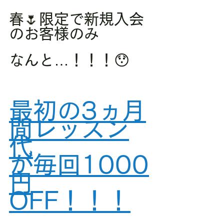
春🌷限定
で新規入会
のお客様のみ
なんと…！！！😯
最初の3ヵ月
間レッスン
代
が毎回1000
円
OFF！！！