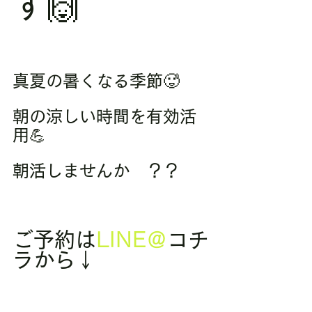
す🙌
真夏の暑くなる季節🥵
朝の涼しい時間を有効活
用💪
朝活しませんか　？？
ご予約は
LINE＠
コチ
ラから↓