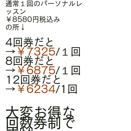
通常１回のパーソナルレ
ッスン
￥8580円税込み
の所↓
4回券だと
→
￥7325
/１回
8回券だと
→
￥6875
/１回
12回券だと
→
￥6234
/1回
大変お得な
回数券制で