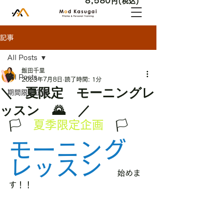
8,580
円(税込)
記事
All Posts
飯田千里
All Posts
2023年7月8日
読了時間: 1分
＼ 夏限定 モーニングレ
期間限定企画
ッスン 🌄 ／
🏳　
夏季限定企画
　🏳
モーニング
レッスン
始めま
す！！