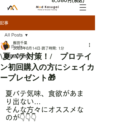
8,580
円(税込)
記事
All Posts
飯田千里
All Posts
2023年8月14日
読了時間: 1分
\夏バテ対策！/ プロテイ
期間限定企画
ン初回購入の方にシェイカ
ープレゼント🎁
夏バテ気味、食欲があま
り出ない…
そんな方々にオススメな
のが👇👇👇