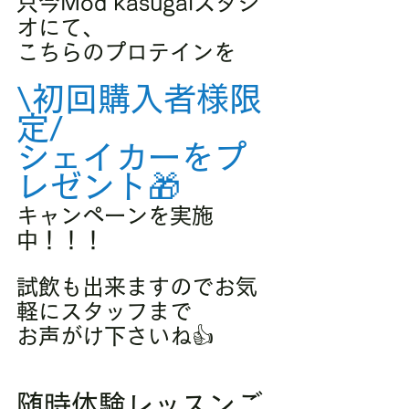
只今Mod kasugaiスタジ
オにて、
こちらのプロテインを
\初回購入者様限
定/
シェイカーをプ
レゼント🎁
キャンペーンを実施
中！！！
試飲も出来ますのでお気
軽にスタッフまで
お声がけ下さいね👍
随時体験レッスンご