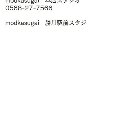
modkasugai　本店スタジオ
0568-27-7566
modkasugai　勝川駅前スタジ
オ
0568-27-7338
電話受付時間
10：00-19：00
////////////////////////////////////////
////////////////////////////
姿勢改善
勝川
春日井
ピラティス
パーソナルトレーニング
パーソナルピラティス
ダイエット
ボディメイク
プロテイン
夏バテ