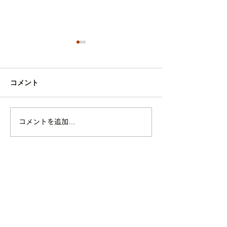
コメント
ペアレッスン指導風景２
オンライントレ
コメントを追加…
グ アー
ブ配信のお知ら
ADDRESS
本店スタジオ
勝川駅前スタジオ
〒486-0915
〒486-0945
愛知県春日井市八幡町35-1
春日井市勝川町7丁目37番地
ニューブラウンハイツ1F
ネクシティパレッタ
TEL：0568-27-7566
1FCOMEET