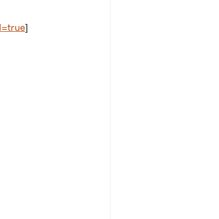
l=true
]