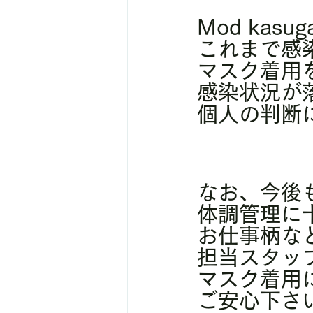
Mod kas
これまで感
マスク着用
感染状況が
個人の判断
なお、今後
体調管理に
お仕事柄な
担当スタッ
マスク着用
ご安心下さ