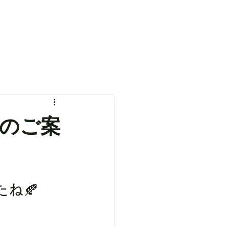
のご案
ね🍂